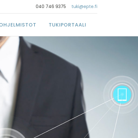
040 746 9375
tuki@epte.fi
OHJELMISTOT
TUKIPORTAALI