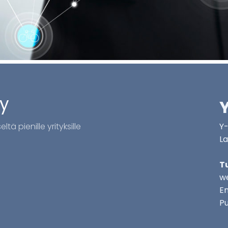
Oy
tä pienille yrityksille
Y-
La
T
we
Em
Pu