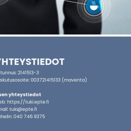
YHTEYSTIEDOT
tunnus: 2141513-3
skutusosoite: 003721415133 (maventa)
uen yhteystiedot
b: https://tuki.epte.fi
ail: tuki@epte.fi
helin: 040 746 9375